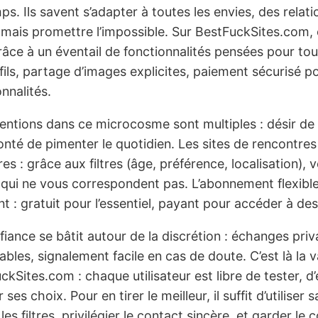
ps. Ils savent s’adapter à toutes les envies, des rela
amais promettre l’impossible. Sur BestFuckSites.com, 
râce à un éventail de fonctionnalités pensées pour tou
fils, partage d’images explicites, paiement sécurisé p
nnalités.
tentions dans ce microcosme sont multiples : désir de t
nté de pimenter le quotidien. Les sites de rencontres se
s : grâce aux filtres (âge, préférence, localisation),
s qui ne vous correspondent pas. L’abonnement flexible
 : gratuit pour l’essentiel, payant pour accéder à des
fiance se bâtit autour de la discrétion : échanges p
rables, signalement facile en cas de doute. C’est là l
ckSites.com : chaque utilisateur est libre de tester, d’
er ses choix. Pour en tirer le meilleur, il suffit d’utilise
 les filtres, privilégier le contact sincère, et garder l