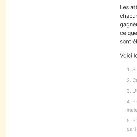
Les at
chacun
gagner
ce que
sont é
Voici 
S’
Cr
Ut
Pr
male
Pa
part