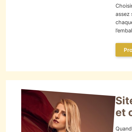
Choisi
assez 
chaque
l’emba
Pro
Sit
et 
Quand 