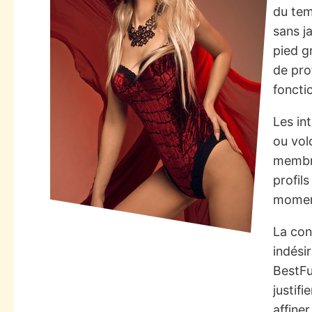
du tem
sans j
pied g
de pro
fonctio
Les in
ou volo
membre
profil
moment
La con
indési
BestFu
justifi
affiner