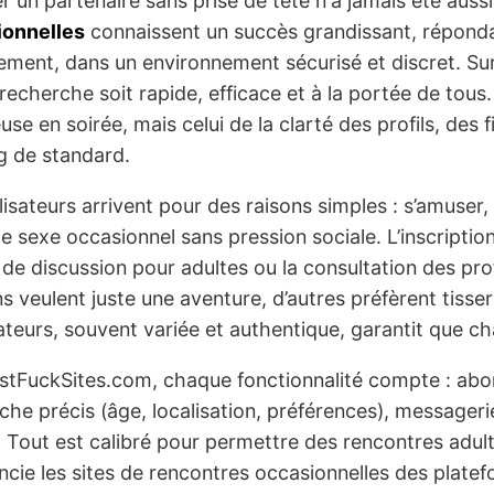
r un partenaire sans prise de tête n'a jamais été aussi
ionnelles
connaissent un succès grandissant, répond
ment, dans un environnement sécurisé et discret. Su
 recherche soit rapide, efficace et à la portée de tous
use en soirée, mais celui de la clarté des profils, des fi
g de standard.
ilisateurs arrivent pour des raisons simples : s’amuser
de sexe occasionnel sans pression sociale. L’inscripti
 de discussion pour adultes ou la consultation des profi
ns veulent juste une aventure, d’autres préfèrent tisse
isateurs, souvent variée et authentique, garantit que 
stFuckSites.com, chaque fonctionnalité compte : abon
che précis (âge, localisation, préférences), messageri
s. Tout est calibré pour permettre des rencontres adul
encie les sites de rencontres occasionnelles des platefo