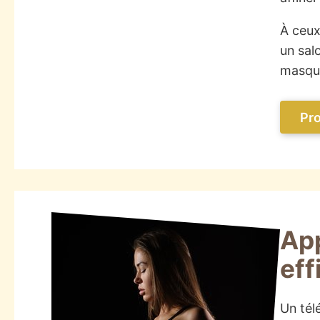
À ceux
un sal
masque,
Pro
App
eff
Un télé