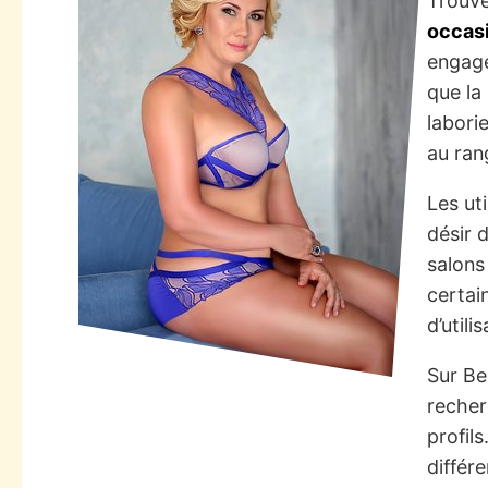
Trouve
occas
engage
que la
laborie
au ran
Les ut
désir 
salons
certai
d’util
Sur Be
recher
profil
différ