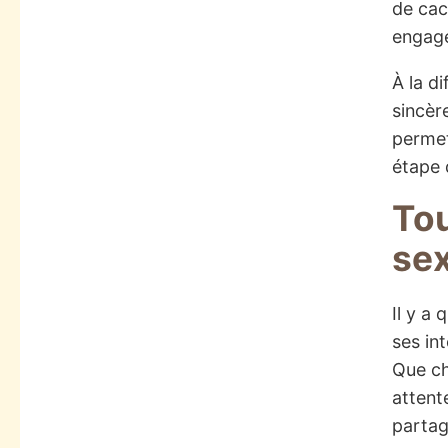
de cac
engage
À la d
sincèr
permett
étape d
Tou
sex
Il y a
ses int
Que ch
attent
partag